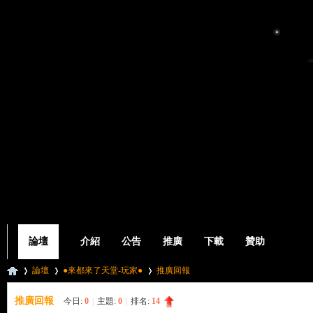
論壇
介紹
公告
推廣
下載
贊助
論壇
●來都來了天堂-玩家●
推廣回報
推廣回報
今日:
0
|
主題:
0
|
排名:
14