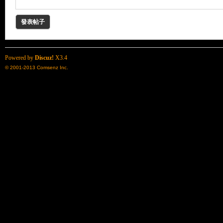
發表帖子
Powered by
Discuz!
X3.4
© 2001-2013
Comsenz Inc.
了
天