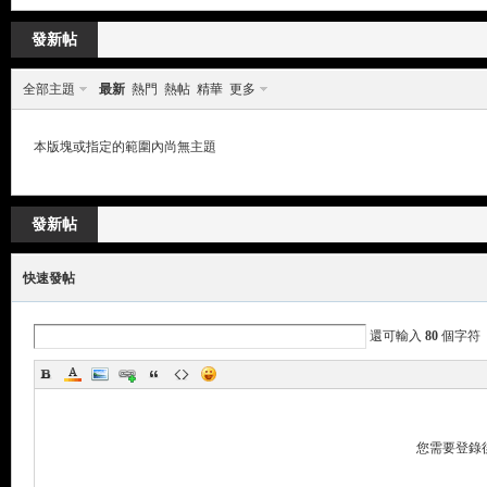
來
»
›
›
發新帖
全部主題
最新
熱門
熱帖
精華
更多
本版塊或指定的範圍內尚無主題
發新帖
都
快速發帖
還可輸入
80
個字符
您需要登錄
來