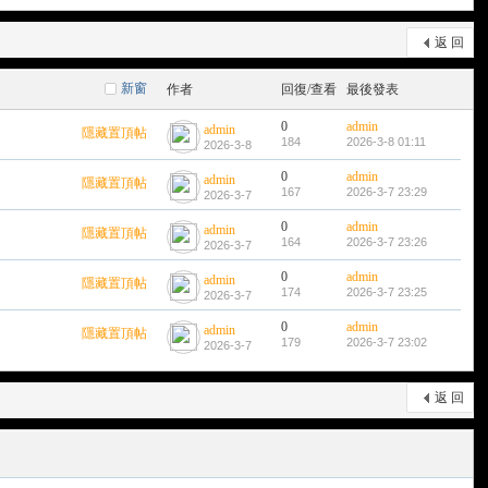
返 回
新窗
作者
回復/查看
最後發表
0
admin
admin
隱藏置頂帖
184
2026-3-8 01:11
2026-3-8
0
admin
admin
隱藏置頂帖
167
2026-3-7 23:29
2026-3-7
0
admin
admin
隱藏置頂帖
164
2026-3-7 23:26
2026-3-7
0
admin
admin
隱藏置頂帖
174
2026-3-7 23:25
2026-3-7
0
admin
admin
隱藏置頂帖
179
2026-3-7 23:02
2026-3-7
返 回