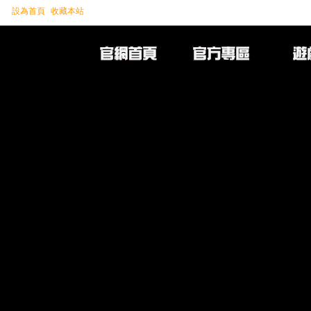
設為首頁
收藏本站