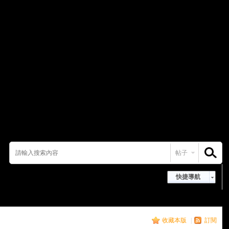
帖子
搜索
快捷導航
收藏本版
|
訂閱