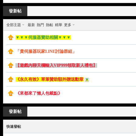
來
»
›
›
發新帖
全部主題
最新
熱門
熱帖
精華
更多
▼▼▼伺服器贊助相關▼▼▼
「貴伺服器玩家LINE討論群組」
【遊戲內聊天欄輸入VIP999領取新人禮包】
都
《永久有效》單筆贊助額外贈送勳章
《來都來了懶人包載點》
發新帖
快速發帖
來