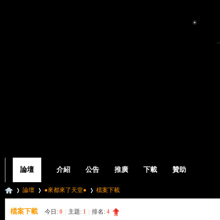
論壇
介紹
公告
推廣
下載
贊助
論壇
●來都來了天堂●
檔案下載
檔案下載
今日:
0
|
主題:
1
|
排名:
4