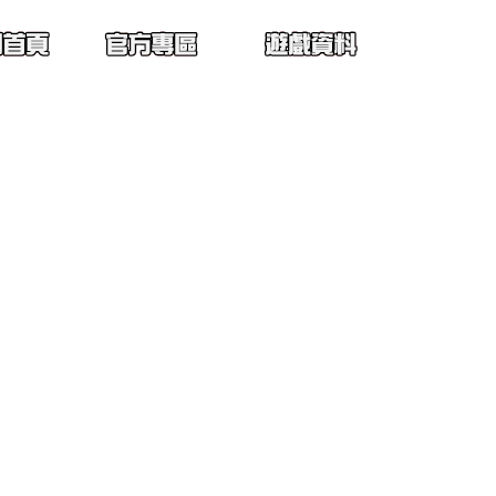
首頁
遊戲公告
遊戲說明
活動公告
特色介紹
檔案下載
武器介紹
贊助說明
防具介紹
飾品介紹
道具介紹