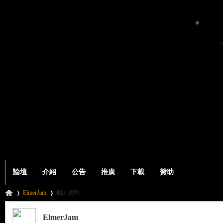
論壇
介紹
公告
推廣
下載
贊助
ElmerJam
個人資料
ElmerJam