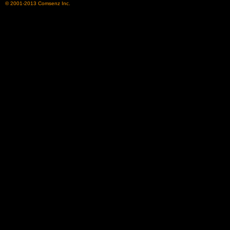
© 2001-2013
Comsenz Inc.
了
天