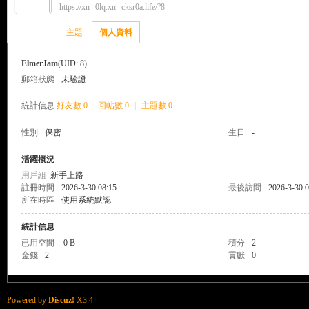
https://xn--0lq.xn--cksr0a.life/?8
來
›
›
主題
個人資料
ElmerJam
(UID: 8)
郵箱狀態
未驗證
統計信息
好友數 0
|
回帖數 0
|
主題數 0
性別
保密
生日
-
都
活躍概況
用戶組
新手上路
註冊時間
2026-3-30 08:15
最後訪問
2026-3-30 0
所在時區
使用系統默認
統計信息
已用空間
0 B
積分
2
金錢
2
貢獻
0
來
Powered by
Discuz!
X3.4